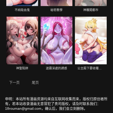
不純吸血鬼
秘密教學
神雕闖都市
神聖陷阱
迷霧深處的誘惑
公主殿下要收種子啦！
下一页
尾页
申明：本站所有漫画资源均来自互联网收集而来，版权归原创者所
有，若本站收录漫画无意冒犯了贵司版权，请及时联系我们：
18rouman@gmail.com
，确认后，我们会立刻删除。