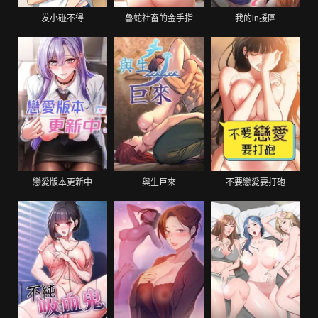
发小碰不得
魯蛇社畜的金手指
我的in援團
戀愛版本更新中
與生巨來
不要戀愛要打砲