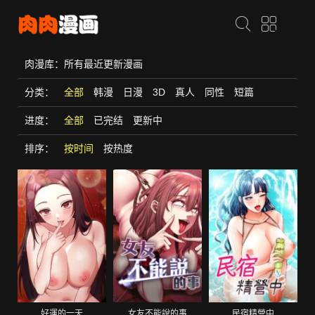
肉漫库：所有最近更新漫画
分类：
全部
韩漫
日漫
3D
真人
同性
短篇
进度：
全部
已完结
更新中
排序：
按时间
按热度
好運的一天
女友不能說的事
民宿精營中