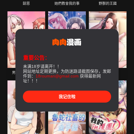
韶恩
她們教會我的事
野獸的王國
重要公告：
未满18岁请离开！！
网站地址定期更换，为防迷路请截图保存，发邮
男人稀缺的異世界
契約的代價
特別課程
件到：
18rouman@gmail.com
获得最新网
址！！！
我记住啦