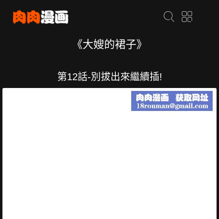
《大嫂的裙子》
第12話-別拔出來繼續插!