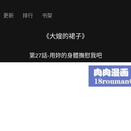
更新
排行
书架
《大嫂的裙子》
第27話-用妳的身體撫慰我吧