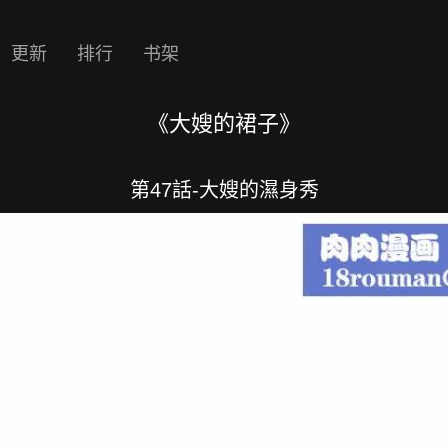
更新
排行
书架
《大嫂的裙子》
第47話-大嫂的濕身秀