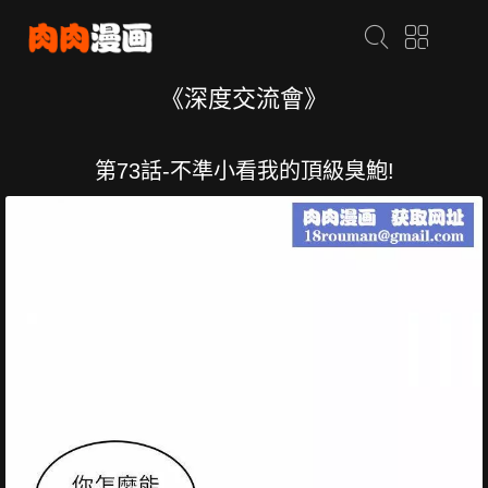
《深度交流會》
第73話-不準小看我的頂級臭鮑!