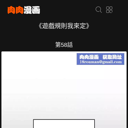
《遊戲規則我來定》
第58話