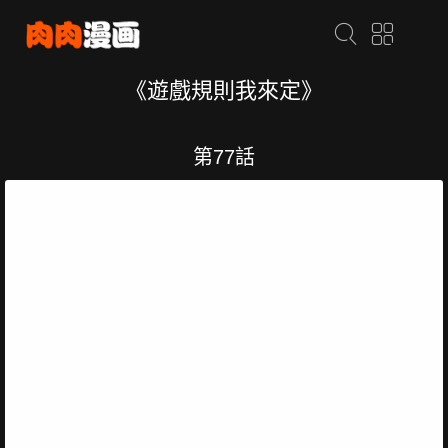
《遊戲規則我來定》
第77話