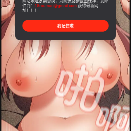
网站地址定期更换，为防迷路请截图保存，发邮
件到：
18rouman@gmail.com
获得最新网
址！！！
我记住啦