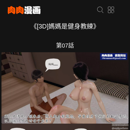
《[3D]媽媽是健身教練》
第07話