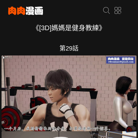
《[3D]媽媽是健身教練》
第29話