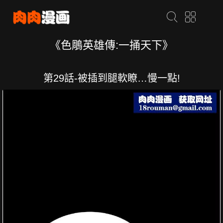
《色鵰英雄傳:一捅天下》
第29話-被插到腿軟瞭…慢一點!