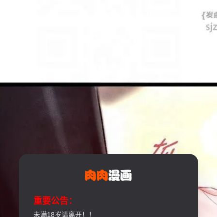
重要公告：
未满18岁请离开！！