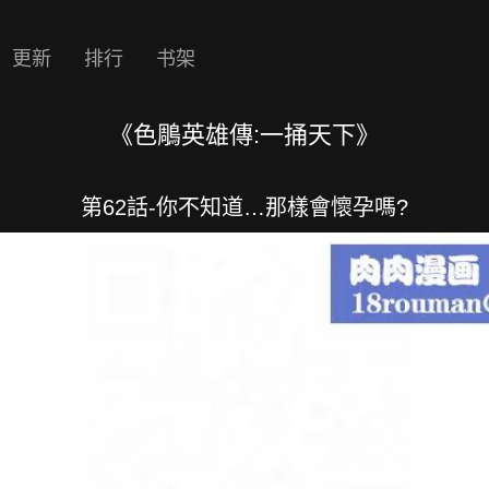
更新
排行
书架
《色鵰英雄傳:一捅天下》
第62話-你不知道…那樣會懷孕嗎?