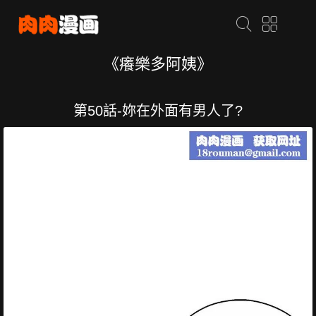
《癢樂多阿姨》
第50話-妳在外面有男人了?