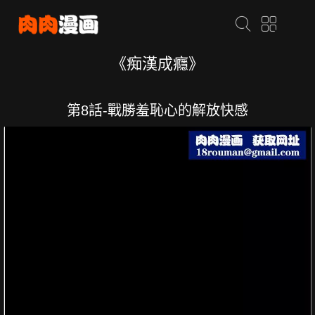
《痴漢成癮》
第8話-戰勝羞恥心的解放快感