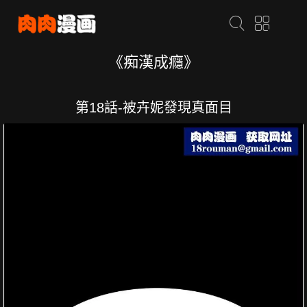
《痴漢成癮》
第18話-被卉妮發現真面目