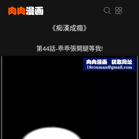
《痴漢成癮》
第44話-乖乖張開腿等我!