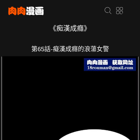
《痴漢成癮》
第65話-癡漢成癮的浪蕩女警