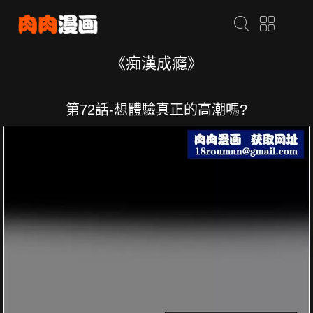
《痴漢成癮》
第72話-想體驗真正的高潮嗎?