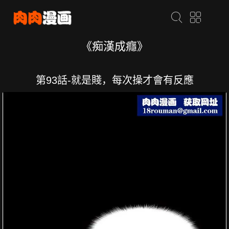
《痴漢成癮》
第93話-就是賤，每次操才會有反應