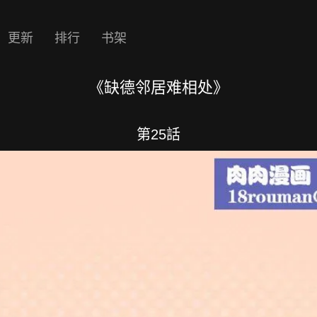
更新
排行
书架
《缺德邻居难相处》
第25話