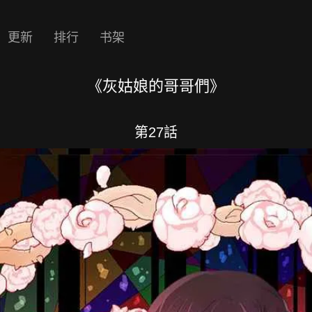
更新
排行
书架
《灰姑娘的哥哥們》
第27話