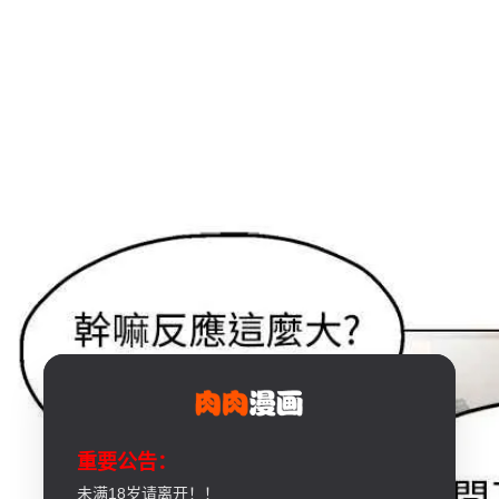
重要公告：
未满18岁请离开！！