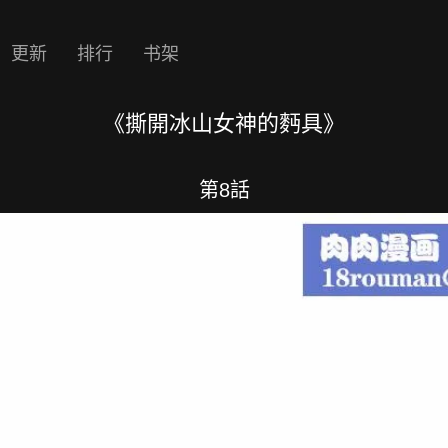
更新
排行
书架
《撕開冰山女神的麪具》
第8話