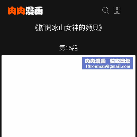
《撕開冰山女神的麪具》
第15話