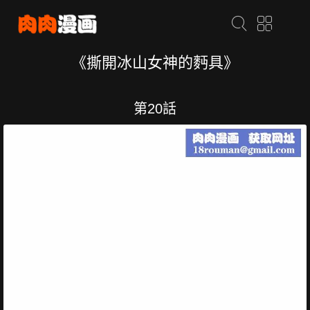
《撕開冰山女神的麪具》
第20話