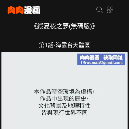
《縱夏夜之夢(無碼版)》
第1話-海雲台天體區