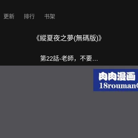
更新
排行
书架
《縱夏夜之夢(無碼版)》
第22話-老師，不要…