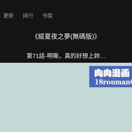
更新
排行
书架
《縱夏夜之夢(無碼版)》
第71話-啊嘶，真的好想上妳…