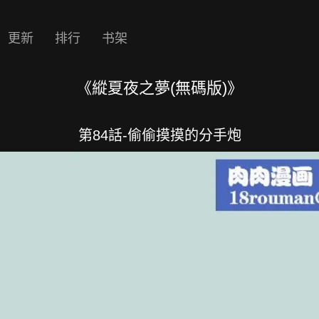
更新
排行
书架
《縱夏夜之夢(無碼版)》
第84話-偷偷摸摸的分手炮