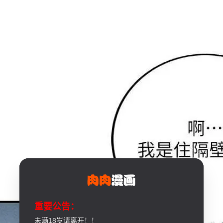
重要公告：
未满18岁请离开！！