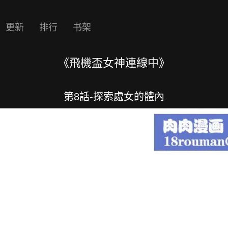
更新
排行
书架
《飛機盃女神連線中》
第8話-探索處女的體內