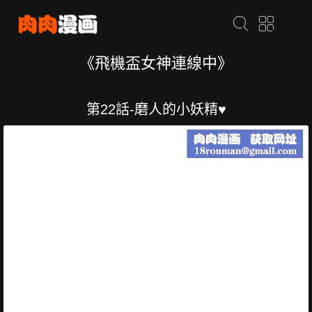
《飛機盃女神連線中》
第22話-磨人的小妖精♥