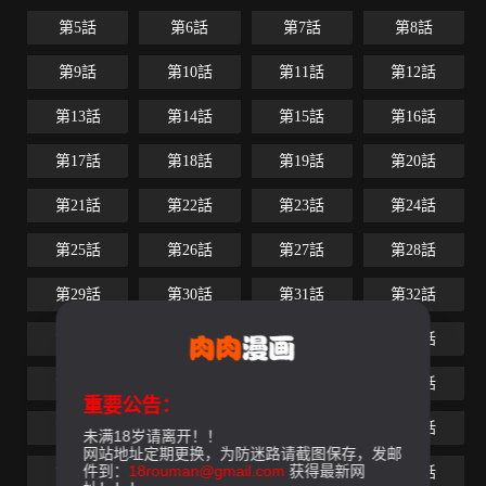
第5話
第6話
第7話
第8話
第9話
第10話
第11話
第12話
第13話
第14話
第15話
第16話
第17話
第18話
第19話
第20話
第21話
第22話
第23話
第24話
第25話
第26話
第27話
第28話
第29話
第30話
第31話
第32話
第33話
第34話
第35話
第36話
第37話
第38話
第39話
第40話
重要公告：
第41話
第42話
第43話
第44話
未满18岁请离开！！
网站地址定期更换，为防迷路请截图保存，发邮
件到：
18rouman@gmail.com
获得最新网
第45話
第46話
第47話
第48話