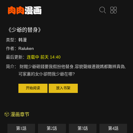
《少爺的替身》
类型：
韩漫
作者：
Raluken
最后更新：
连载中 前天 14:40
简介：
財閥少爺砸錢要我假扮他替身,容貌聲線連親媽都難辨真偽,
可家裏的女仆卻問我少爺在哪?
开始阅读
放入书架
漫画章节
第1話
第2話
第3話
第4話