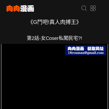
《G鬥吧!真人肉搏王》
第2話-女Coser私闖民宅?!