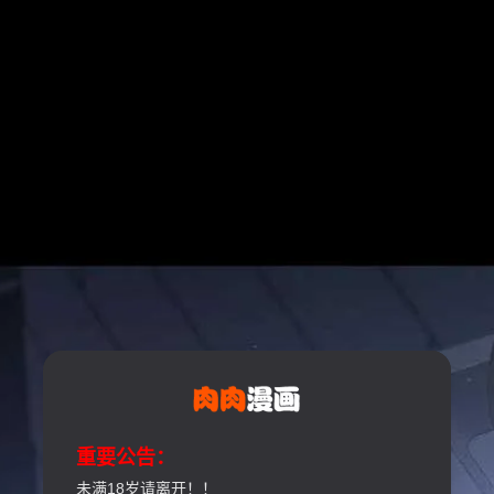
重要公告：
未满18岁请离开！！