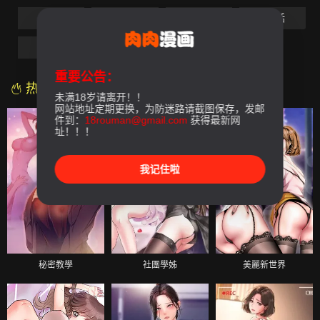
第5話
第6話
第7話
第8話
第9話
重要公告：
热门漫画
未满18岁请离开！！
网站地址定期更换，为防迷路请截图保存，发邮
件到：
18rouman@gmail.com
获得最新网
址！！！
我记住啦
秘密教學
社團學姊
美麗新世界