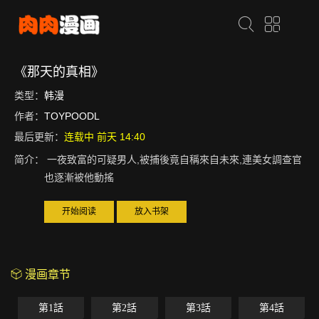
《那天的真相》
类型：
韩漫
作者：
TOYPOODL
最后更新：
连载中 前天 14:40
简介：
一夜致富的可疑男人,被捕後竟自稱來自未來,連美女調查官
也逐漸被他動搖
开始阅读
放入书架
漫画章节
第1話
第2話
第3話
第4話