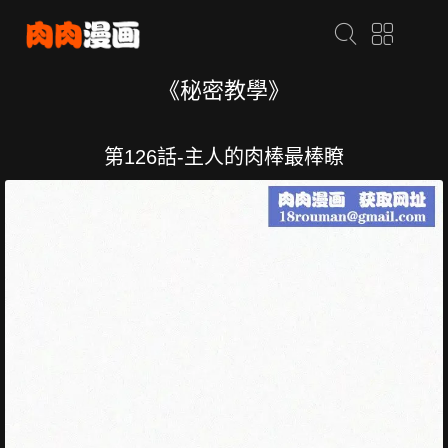
《秘密教學》
第126話-主人的肉棒最棒瞭