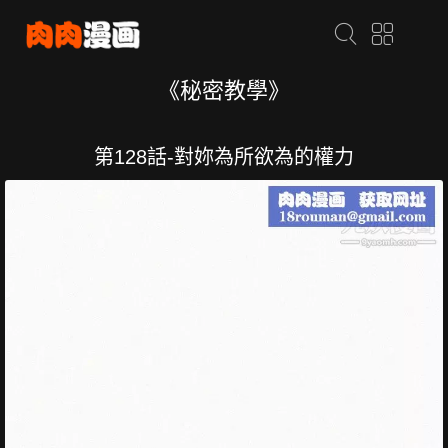
《秘密教學》
第128話-對妳為所欲為的權力