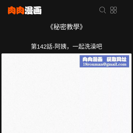
《秘密教學》
第142話-阿姨，一起洗澡吧