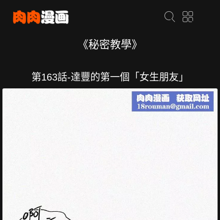
《秘密教學》
第163話-達豐的第一個「女生朋友」