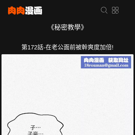
《秘密教學》
第172話-在老公面前被幹爽度加倍!