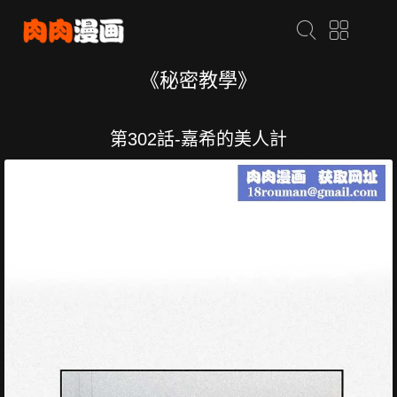
《秘密教學》
第302話-嘉希的美人計