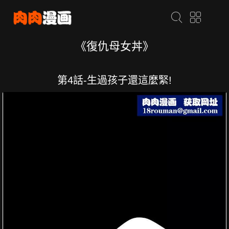
《復仇母女丼》
第4話-生過孩子還這麼緊!