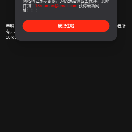
网站地址定期更换，为防迷路请截图保存，发邮
件到：
18rouman@gmail.com
获得最新网
址！！！
申明：本站所有漫画资源均来自互联网收集而来，版权归原创者所
我记住啦
有，若本站收录漫画无意冒犯了贵司版权，请及时联系我们：
18rouman@gmail.com
，确认后，我们会立刻删除。