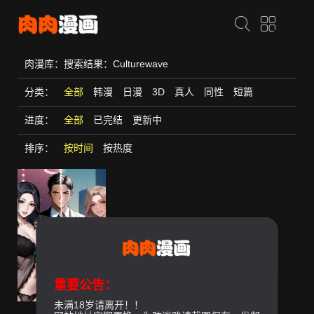
肉漫库：搜索结果：Culturewave
分类：
全部
韩漫
日漫
3D
真人
同性
短篇
进度：
全部
已完结
更新中
排序：
按时间
按热度
重要公告：
未满18岁请离开！！
黑道X上班族