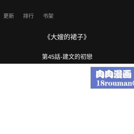
更新
排行
书架
《大嫂的裙子》
第45話-建文的初戀