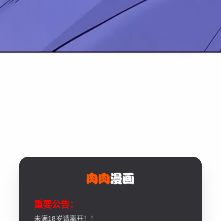
重要公告：
未满18岁请离开！！