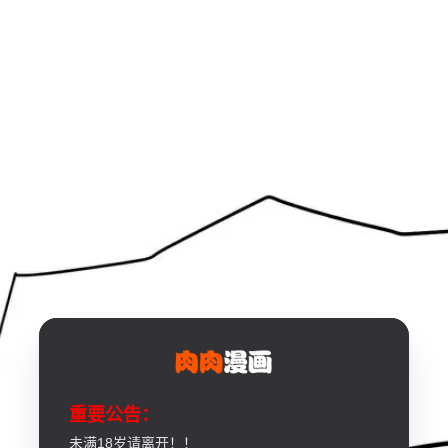
重要公告：
未满18岁请离开！！