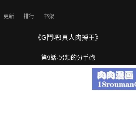
更新
排行
书架
《G鬥吧!真人肉搏王》
第9話-另類的分手砲