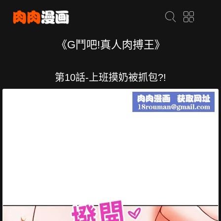
《G鬥吧!真人肉搏王》
第10話-上班摸奶被抓包?!