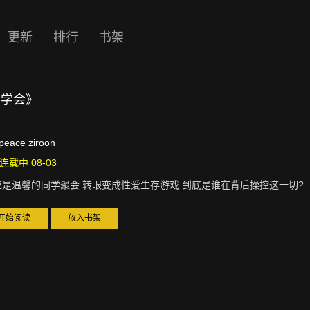
更新
排行
书架
同学会》
peace ziroon
连载中 08-03
应是温馨的同学聚会 转眼变成性爱生存游戏 到底是谁在背后操控这一切?
开始阅读
放入书架