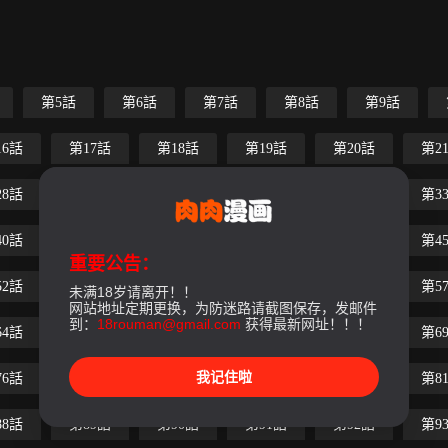
第5話
第6話
第7話
第8話
第9話
16話
第17話
第18話
第19話
第20話
第2
28話
第29話
第30話
第31話
第32話
第3
40話
第41話
第42話
第43話
第44話
第4
重要公告：
52話
第53話
第54話
第55話
第56話
第5
未满18岁请离开！！
网站地址定期更换，为防迷路请截图保存，发邮件
到：
18rouman@gmail.com
获得最新网址！！！
64話
第65話
第66話
第67話
第68話
第6
我记住啦
76話
第77話
第78話
第79話
第80話
第8
88話
第89話
第90話
第91話
第92話
第9