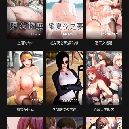
08-02
09/02/2025
05/28/2024
墮落物語2
縱夏夜之夢(無碼版)
富家女姐姐
02-28
06/03/2024
01/10/2025
癢樂多阿姨
[3D]獸欲の末途
絕命天堂飯店