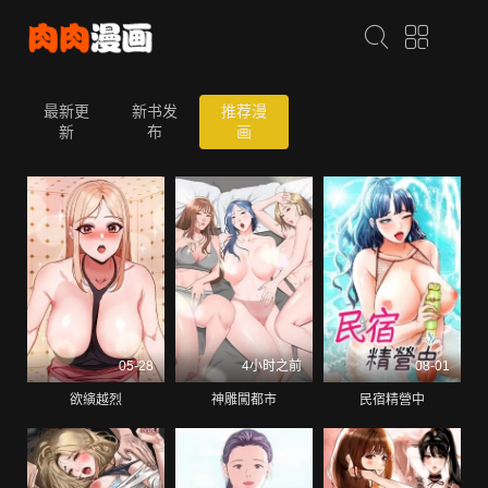
最新更
新书发
推荐漫
新
布
画
05-28
4小时之前
08-01
欲縯越烈
神雕闖都市
民宿精營中