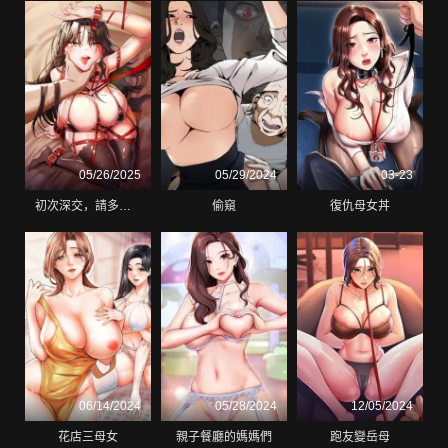
05/26/2025
05/29/2024
03-23
初次深交，請多指教
偷窺
復仇母女丼
06/14/2024
05/28/2024
12/05/2024
花店三母女
親子餐廳的媽媽們
跑友變岳母