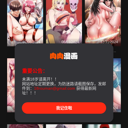
07/08/2024
06/03/2024
12/31/2024
慾望成真App
神級公務員
色鵰英雄傳:一捅天下
重要公告：
未满18岁请离开！！
网站地址定期更换，为防迷路请截图保存，发邮
件到：
18rouman@gmail.com
获得最新网
址！！！
我记住啦
08/16/2025
06/03/2024
06/03/2024
色輪眼
淑女花苑<第3季>
寄生姐妹